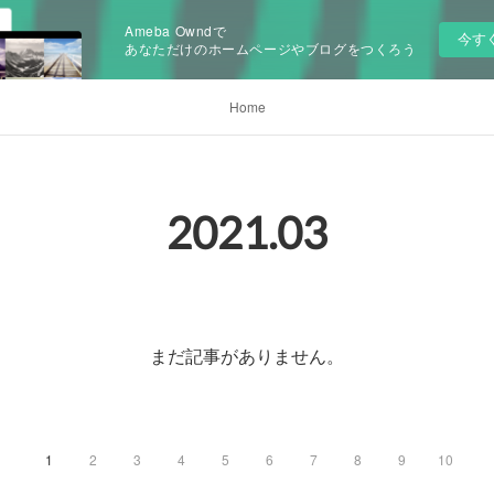
Ameba Owndで
今す
あなただけのホームページやブログをつくろう
Home
2021
.
03
まだ記事がありません。
1
2
3
4
5
6
7
8
9
10